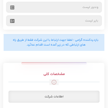
وندور لیست
ballot
بایر لیست
fact_check
بازدیدکننده گرامی ؛ لطفا جهت ارتباط با این شرکت فقط از طریق راه
های ارتباطی که در زیر آمده است اقدام نمائید.
مشخصات کلی
info_outline
اطلاعات شرکت