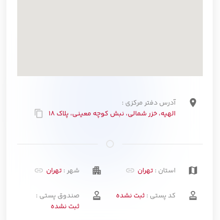
location_on
آدرس دفتر مرکزی :
الهیه، خزر شمالی، نبش کوچه معینی، پلاک 18
content_copy
apartment
map
استان :
تهران
شهر :
تهران
approval
approval
کد پستی :
ثبت نشده
صندوق پستی :
ثبت نشده