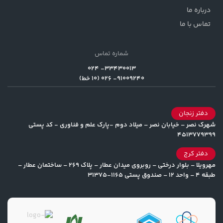
درباره ما
تماس با ما
شماره تماس
33430013- 024
91009240- 026 (10 خط)
دفتر زنجان
شهرک نصر – خیابان نصر – میلاد دوم -پارک علم و فناوری - کد پستی
4513779399
دفتر کرج
مهرویلا – بلوار درختی – روبروی میدان عطار – پلاک 269 – ساختمان عطار –
طبقه 4 – واحد 12 – صندوق پستی 1165-31375