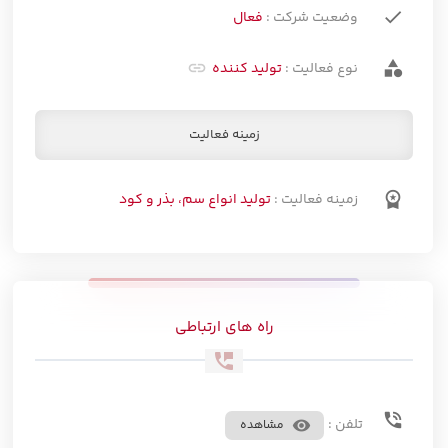
done
وضعیت شرکت :
فعال
category
نوع فعالیت :
تولید کننده
زمینه فعالیت
workspace_premium
زمینه فعالیت :
تولید انواع سم، بذر و کود
راه های ارتباطی
perm_phone_msg
phone_in_talk
تلفن :
visibility
مشاهده