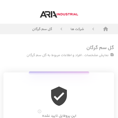
گل
سم
گرگ
home
navigate_before
navigate_before
شرکت ها
گل سم گرگان
today
alarm
23:46
1405 , 17مرداد
گل
گل سم گرگان
feed
نمایش مشخصات ، افراد و اطلاعات مربوط به گل سم گرگان
سم
گرگا
verified_user
info_outline
این پروفایل تایید نشده